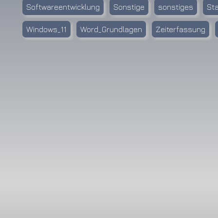
Softwareentwicklung
Sonstige
sonstiges
Sta
Windows_11
Word_Grundlagen
Zeiterfassung