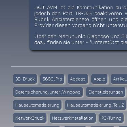
Laut AVM ist die Kommunikation durc
jedoch den Port TR-069 deaktiveren,
Rubrik Anbieterdienste öffnen und di
Provider diesen Vorgang nicht unterstüt
Über den Menüpunkt Diagnose und Siche
dazu finden sie unter
- "Unterstützt die
3D-Druck
5690_Pro
Access
Apple
Artikel
Datensicherung_unter_Windows
Dienstleistungen
Hausautomatisierung
Hausautomatisierung_Teil_2
NetworkChuck
Netzwerkinstallation
PC-Tuning