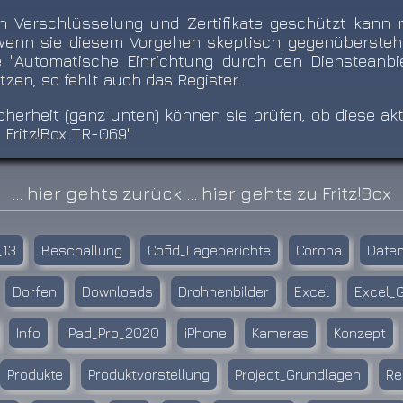
h Verschlüsselung und Zertifikate geschützt kann 
 wenn sie diesem Vorgehen skeptisch gegenüberstehe
e "Automatische Einrichtung durch den Diensteanbiet
zen, so fehlt auch das Register.
rheit (ganz unten) können sie prüfen, ob diese aktiv
 Fritz!Box TR-069"
... hier gehts zurück
... hier gehts zu Fritz!Box
_13
Beschallung
Cofid_Lageberichte
Corona
Date
Dorfen
Downloads
Drohnenbilder
Excel
Excel_
Info
iPad_Pro_2020
iPhone
Kameras
Konzept
Produkte
Produktvorstellung
Project_Grundlagen
Re