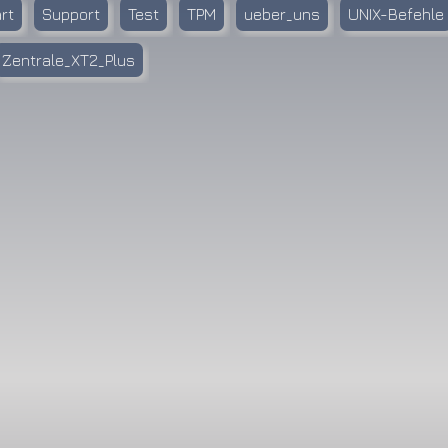
rt
Support
Test
TPM
ueber_uns
UNIX-Befehle
Zentrale_XT2_Plus