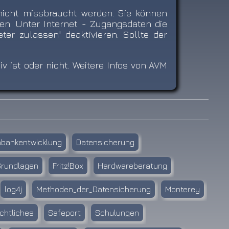
nicht missbraucht werden. Sie können
n. Unter Internet - Zugangsdaten die
er zulassen" deaktivieren. Sollte der
 ist oder nicht. Weitere Infos von AVM
nbankentwicklung
Datensicherung
Grundlagen
Fritz!Box
Hardwareberatung
log4j
Methoden_der_Datensicherung
Monterey
chtliches
Safeport
Schulungen