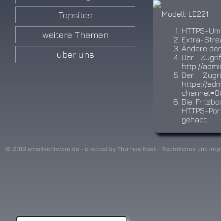
Modell: LE221
Topsites
HTTPS-Umle
weitere Themen
Extra-Stre
Ändere den
über uns
Der Zugri
http://adm
Der Zugr
https://ad
channel=0
Die Fritzb
HTTPS-Port
gehabt.
© 2019 smallsoftware.de - created by Thomas Kast - Rechtliches und Imp