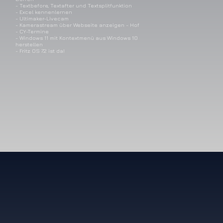
- Textbefore, Textafter und Textsplitfunktion
- Excel kennenlernen
- Ultimaker-Livecam
- Kamerastream über Webseite anzeigen - Hof
- CY-Termine
- Windows 11 mit Kontextmenü aus Windows 10
herstellen
- Fritz OS 7.2 ist da!