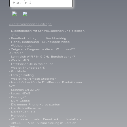
Zuletzt veränderte Beiträge:
- Exceltabellen mit Kontrollkästchen und a bisserl
mehr…
- Rundfunkbeitrag doch Rechtswidrig
- Handy Bedienung - Grundlagen Video
- Webkeynotes
- Zeige alle Programme die am Windows-PC
laufen an
- Lohn sich WIFI 7 im 6 GHz-Bereich schon?
- Was ist MLO
- Fritz!Box 5690 in the house
- Was ist Thunderbolt 4?
- GodMode
- Lets go surfing
- Was ist WLAN Mesh Steering?
- Handbücher für die Fritz!Box und Produkte von
AVM
- Kathrein EXI 02 LAN
- Latest NEWS
- Peering??
- GSM-Codes
- Die neuen iPhone-Kurse starten
- Herzlich Willkommen
- ScreenBar Halo
- Handouts
- Windows mit lokalem Benutzerkonto installieren
- ABS38 - PFA 1.5 - Visualisierung im Bereich
Dorfen