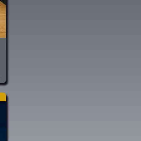
–
r
l
f
s
-