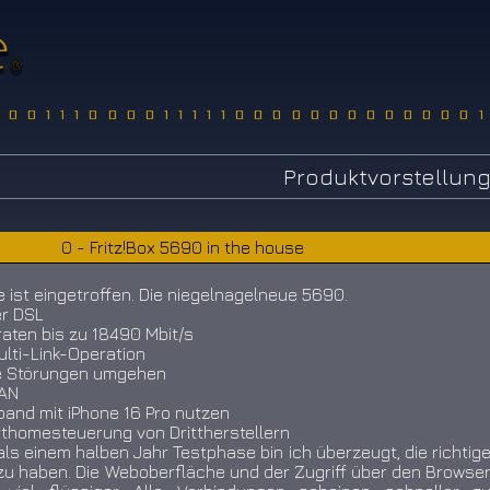
00011100001111100000000000001
Produktvorstellun
0 - Fritz!Box 5690 in the house
e ist eingetroffen. Die niegelnagelneue 5690.
er DSL
raten bis zu 18490 Mbit/s
lti-Link-Operation
e Störungen umgehen
LAN
and mit iPhone 16 Pro nutzen
thomesteuerung von Drittherstellern
ls einem halben Jahr Testphase bin ich überzeugt, die richtig
zu haben. Die Weboberfläche und der Zugriff über den Browse