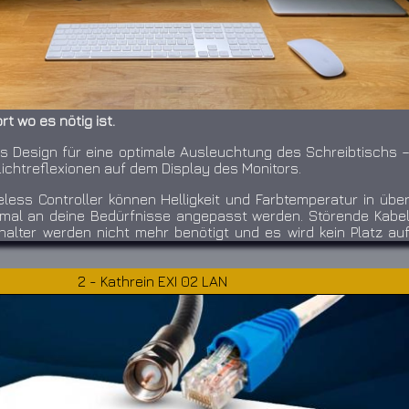
rt wo es nötig ist.
 Design für eine optimale Ausleuchtung des Schreibtischs 
ichtreflexionen auf dem Display des Monitors.
less Controller können Helligkeit und Farbtemperatur in übe
imal an deine Bedürfnisse angepasst werden. Störende Kabe
alter werden nicht mehr benötigt und es wird kein Platz au
ch verschwendet.
te Clip in Kombination mit dem Wireless Controller machen e
2 - Kathrein EXI 02 LAN
enBar Halo kann auch an Curved-Monitoren zwischen 1000
werden.