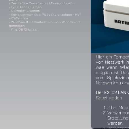
- Textbefore, Textafter und Textsplitfunktion
- Excel kennenlernen
- Ultimaker-Livecam
- Kamerastream über Webseite anzeigen - Hof
- CY-Termine
- Windows 11 mit Kontextmenü aus Windows 10
herstellen
- Fritz OS 7.2 ist da!
Hier ein Fernse
von Netzwerk i
was wenn Wlan
möglich ist. Do
vom Spielezimm
Netzwerk zu erw
Der EXI 02 LAN 
Spezifikation
G.hn-Mode
Verwendu
Erstellun
werden
Verbessert