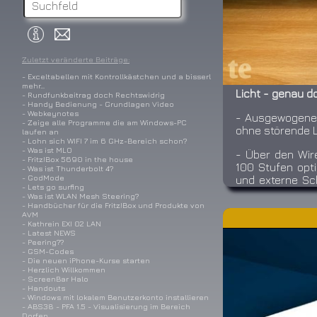
Zuletzt veränderte Beiträge:
- Exceltabellen mit Kontrollkästchen und a bisserl
mehr…
Licht - genau do
- Rundfunkbeitrag doch Rechtswidrig
- Handy Bedienung - Grundlagen Video
- Webkeynotes
- Ausgewogenes
- Zeige alle Programme die am Windows-PC
ohne störende L
laufen an
- Lohn sich WIFI 7 im 6 GHz-Bereich schon?
- Was ist MLO
- Über den Wire
- Fritz!Box 5690 in the house
100 Stufen opt
- Was ist Thunderbolt 4?
- GodMode
und externe Sch
- Lets go surfing
dem Schreibtis
- Was ist WLAN Mesh Steering?
- Handbücher für die Fritz!Box und Produkte von
AVM
- Der patentier
- Kathrein EXI 02 LAN
möglich: Scre
- Latest NEWS
1800R genutzt 
- Peering??
- GSM-Codes
- Die neuen iPhone-Kurse starten
- Herzlich Willkommen
- ScreenBar Halo
- Handouts
Link zum Produkt
- Windows mit lokalem Benutzerkonto installieren
- ABS38 - PFA 1.5 - Visualisierung im Bereich
Dorfen