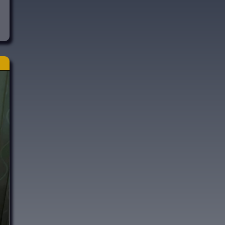
u
o
p