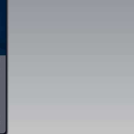
t
h
r
e
n
r
t