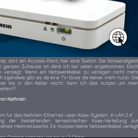
her, dort ein Access-Point, hier eine Switch. Die Notwendigkei
m ganzen Zuhause ist denk ich bei vielen angekommen. Doc
 versagt. Wenn ein Netzwerkkabel zu verlegen nicht meh
ch irgendwie gibt es da eine TV-Dose die keiner mehr nutzt. Di
er bis in den Keller reicht. Kann ich das nutzen um mei
eitern?
von Kathrein
m für das Kathrein-Ethernet-über-Koax-System „K-LAN 2.4“
ng der bestehenden terrestrischen Koax-Verteilung zu
g eines Heimnetzwerks. Es müssen keine Netzwerkkabel verleg
er Datendurchsatz von bis zu 2 Gbit/s