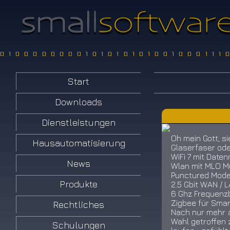
0100000000101010101001000111
Start
Downloads
Dienstleistungen
Oh mein Gott, si
Hausautomatisierung
Glaserfaser od
WiFi 7 mit Daten
News
Wlan mit MLO Mu
Punctured Mod
Produkte
2.5 Gbit WAN / 
6 Ghz Frequenzb
Zigbee für Smar
Rechtliches
Nach nur mehr a
Wahl getroffen 
Schulungen